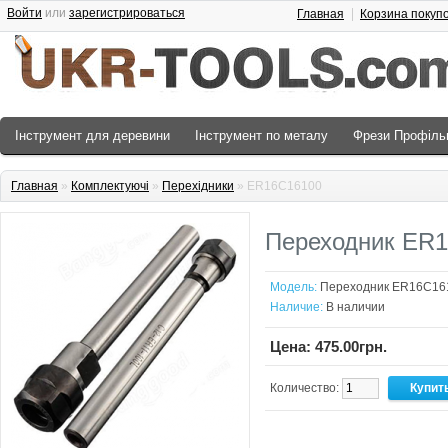
Войти
или
зарегистрироваться
Главная
Корзина покуп
Інструмент для деревини
Інструмент по металу
Фрези Профіль
Главная
»
Комплектуючі
»
Перехідники
» ER16C16100
Переходник ER
Модель:
Переходник ER16C16
Наличие:
В наличии
Цена: 475.00грн.
Количество: