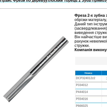
Прайс Фрези по дереву|Плоский Торець 2 Зуба Прямоз
Фреза 2-х зубна
обрізки матеріалу
Даний тип інструм
(засвердлювання) 
виведення стружк
Він найчастіше ви
рахунок невеликої
стружки.
Компанія викону
Номер
DCP324012z2
P334012
P444014
P554016
P666025