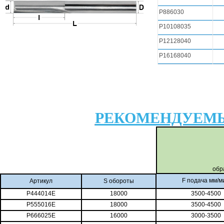
P886030
P10108035
P12128040
P16168040
РЕКОМЕНДУЕМЫ
обр
F подача мм/м
Артикул
S обороты
P444014E
18000
3500-4500
P555016E
18000
3500-4500
P666025E
16000
3000-3500