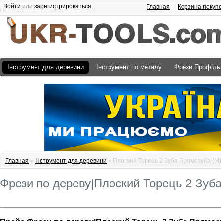
Войти
или
зарегистрироваться
Главная
Корзина покуп
Інструмент для деревини
Інструмент по металу
Фрези Профіль
Главная
»
Інструмент для деревини
» Плоский Торець 2 Зуба Прямозуба (М
Фрези по дереву|Плоский Торець 2 Зуб