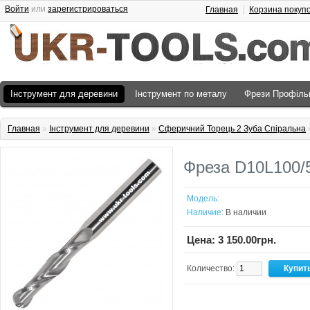
Войти
или
зарегистрироваться
Главная
Корзина покуп
Інструмент для деревини
Інструмент по металу
Фрези Профіль
Главная
»
Інструмент для деревини
»
Сферичний Торець 2 Зуба Спіральна
Фреза D10L100/5
Модель:
Наличие:
В наличии
Цена: 3 150.00грн.
Количество: