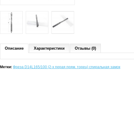
Описание
Характеристики
Отзывы (0)
Метки:
Фреза D14L165/100 (2-х перая прям. торец) спиральная замок