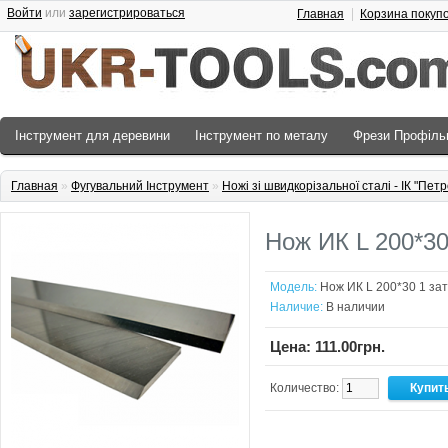
Войти
или
зарегистрироваться
Главная
Корзина покуп
Інструмент для деревини
Інструмент по металу
Фрези Профіль
Главная
»
Фугувальний Інструмент
»
Ножі зі швидкорізальної сталі - ІК "Пет
Нож ИК L 200*30
Модель:
Нож ИК L 200*30 1 за
Наличие:
В наличии
Цена: 111.00грн.
Количество: