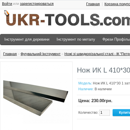
Войти
или
зарегистрироваться
Главная
Корзина покуп
Інструмент для деревини
Інструмент по металу
Фрези Профіль
Главная
»
Фугувальний Інструмент
»
Ножі зі швидкорізальної сталі - ІК "Пет
Нож ИК L 410*30
Модель:
Нож ИК L 410*30 1 за
Наличие:
В наличии
Цена: 230.00грн.
Количество: