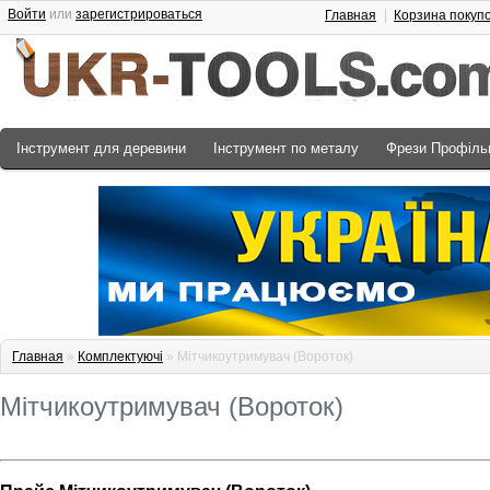
Войти
или
зарегистрироваться
Главная
Корзина покуп
Інструмент для деревини
Інструмент по металу
Фрези Профіль
Главная
»
Комплектуючі
» Мітчикоутримувач (Вороток)
Мітчикоутримувач (Вороток)