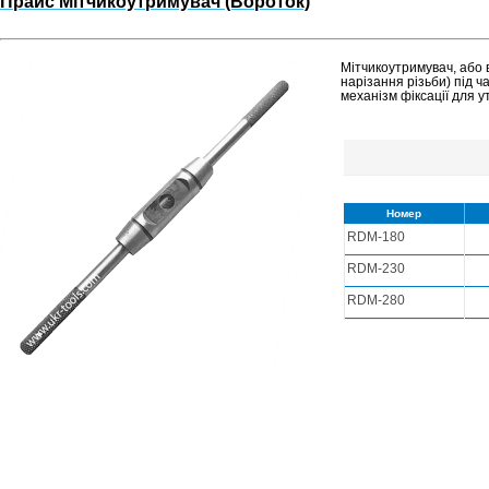
Прайс Мітчикоутримувач (Вороток)
Мітчикоутримувач, або 
нарізання різьби) під ч
механізм фіксації для у
Номер
RDM-180
RDM-230
RDM-280