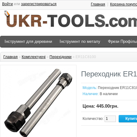
Войти
или
зарегистрироваться
Главная
Корзина покуп
Інструмент для деревини
Інструмент по металу
Фрези Профіль
Главная
»
Комплектуючі
»
Перехідники
» ER11C8100
Переходник ER
Модель:
Переходник ER11C81
Наличие:
В наличии
Цена: 445.00грн.
Количество: