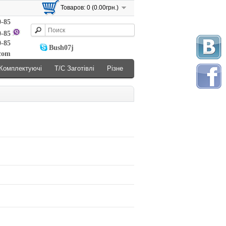
Товаров: 0 (0.00грн.)
0-85
0-85
0-85
Bush07j
.com
Комплектуючі
Т/С Заготівлі
Різне