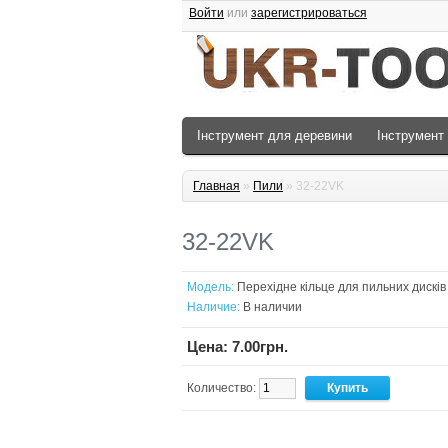
Войти
или
зарегистрироваться
Інструмент для деревини
Інструмент
Главная
»
Пили
» 32-22VK
32-22VK
Модель:
Перехідне кільце для пильних дисків
Наличие:
В наличии
Цена: 7.00грн.
Количество: