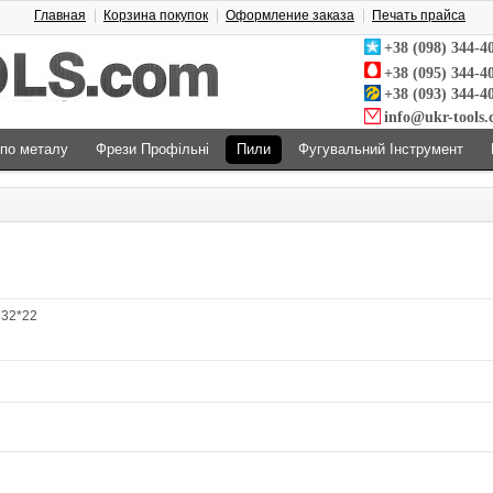
Главная
Корзина покупок
Оформление заказа
Печать прайса
+38 (098) 344-4
+38 (095) 344-4
+38 (093) 344-4
info@ukr-tools
 по металу
Фрези Профільні
Пили
Фугувальний Інструмент
 32*22