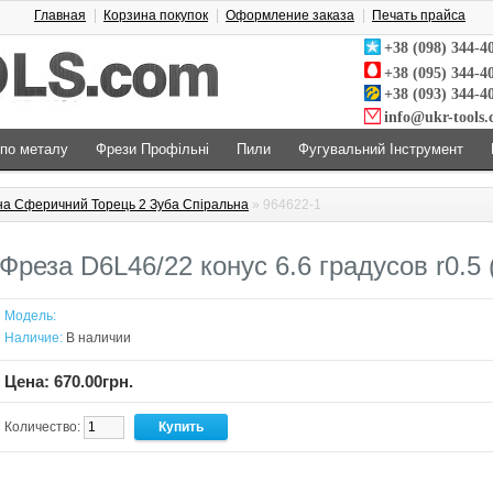
Главная
Корзина покупок
Оформление заказа
Печать прайса
+38 (098) 344-4
+38 (095) 344-4
+38 (093) 344-4
info@ukr-tools
 по металу
Фрези Профільні
Пили
Фугувальний Інструмент
на Сферичний Торець 2 Зуба Спіральна
» 964622-1
Фреза D6L46/22 конус 6.6 градусов r0.5
Модель:
Наличие:
В наличии
Цена: 670.00грн.
Количество: