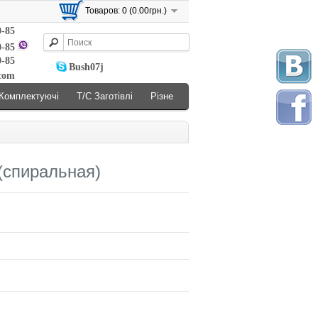
Товаров: 0 (0.00грн.)
0-85
0-85
0-85
Bush07j
.com
Комплектуючі
Т/С Заготівлі
Різне
 (спиральная)