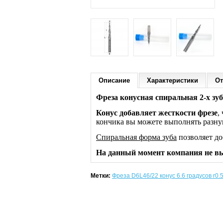
Описание
Характеристики
От
Фреза конусная спиральная 2-х зу
Конус добавляет жесткости фрезе
,
кончика вы можете выполнять разну
Спиральная форма зуба
позволяет до
На данный момент компания не вы
Метки:
Фреза D6L46/22 конус 6.6 градусов r0.