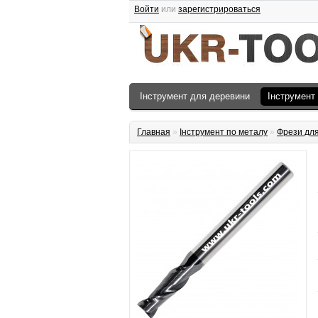
Войти
или
зарегистрироваться
Інструмент для деревини
Інструмент
Главная
»
Інструмент по металу
»
Фрези для