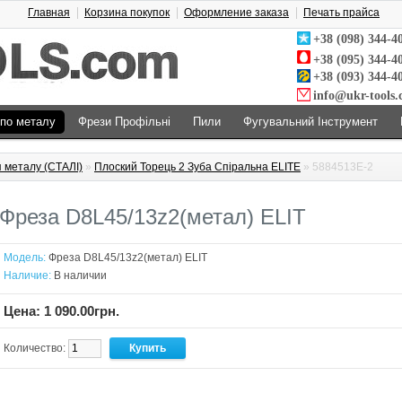
Главная
Корзина покупок
Оформление заказа
Печать прайса
+38 (098) 344-4
+38 (095) 344-4
+38 (093) 344-4
info@ukr-tools
 по металу
Фрези Профільні
Пили
Фугувальний Інструмент
 металу (СТАЛІ)
»
Плоский Торець 2 Зуба Спіральна ELITE
» 5884513E-2
Фреза D8L45/13z2(метал) ELIT
Модель:
Фреза D8L45/13z2(метал) ELIT
Наличие:
В наличии
Цена: 1 090.00грн.
Количество: