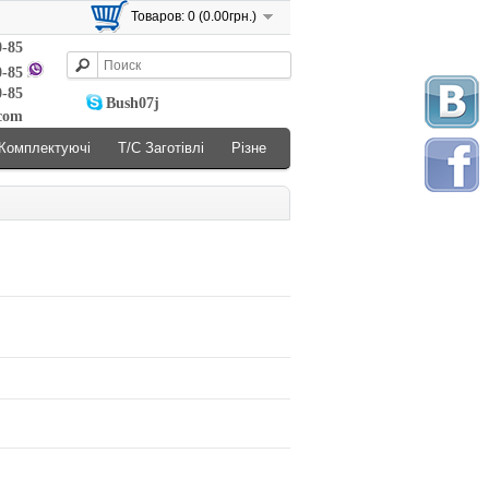
Товаров: 0 (0.00грн.)
0-85
0-85
0-85
Bush07j
.com
Комплектуючі
Т/С Заготівлі
Різне