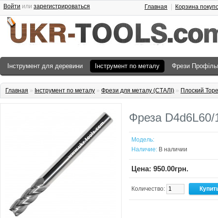
Войти
или
зарегистрироваться
Главная
Корзина покуп
Інструмент для деревини
Інструмент по металу
Фрези Профіль
Главная
»
Інструмент по металу
»
Фрези для металу (СТАЛІ)
»
Плоский Торе
Фреза D4d6L60/
Модель:
Наличие:
В наличии
Цена: 950.00грн.
Количество: