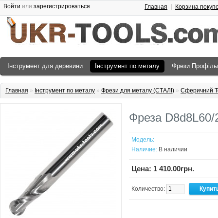
Войти
или
зарегистрироваться
Главная
Корзина покуп
Інструмент для деревини
Інструмент по металу
Фрези Профіль
Главная
»
Інструмент по металу
»
Фрези для металу (СТАЛІ)
»
Сферичний Т
Фреза D8d8L60/
Модель:
Наличие:
В наличии
Цена: 1 410.00грн.
Количество: