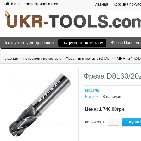
Войти
или
зарегистрироваться
Главная
Корзина покуп
Інструмент для деревини
Інструмент по металу
Фрези Профіль
Главная
»
Інструмент по металу
»
Фрези для металу (СТАЛІ)
»
MHR...z4. Сф
Фреза D8L60/20
Модель:
Наличие:
В наличии
Цена: 1 740.00грн.
Количество: