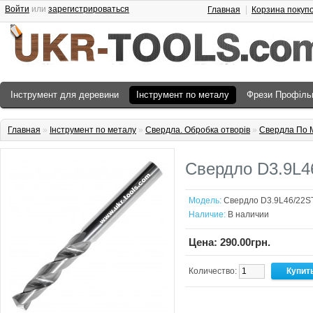
Войти
или
зарегистрироваться
Главная
Корзина покуп
Інструмент для деревини
Інструмент по металу
Фрези Профіль
Главная
»
Інструмент по металу
»
Свердла. Обробка отворів
»
Свердла По М
Свердло D3.9L
Модель:
Свердло D3.9L46/22
Наличие:
В наличии
Цена: 290.00грн.
Количество: