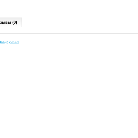
зывы (0)
 радиусная