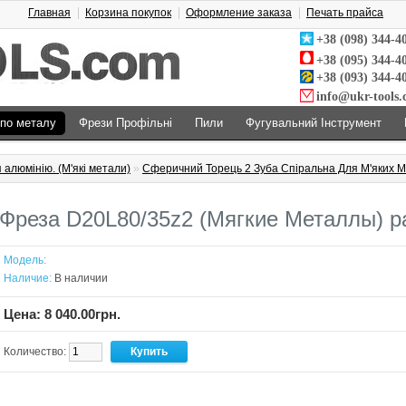
Главная
Корзина покупок
Оформление заказа
Печать прайса
+38 (098) 344-4
+38 (095) 344-4
+38 (093) 344-4
info@ukr-tools
 по металу
Фрези Профільні
Пили
Фугувальний Інструмент
 алюмінію. (М'які метали)
»
Сферичний Торець 2 Зуба Спіральна Для М'яких М
Фреза D20L80/35z2 (Мягкие Металлы) р
Модель:
Наличие:
В наличии
Цена: 8 040.00грн.
Количество: