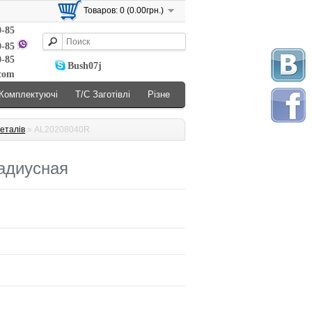
Товаров: 0 (0.00грн.)
0-85
0-85
0-85
Bush07j
.com
Комплектуючі
Т/С Заготівлі
Різне
еталів
» AL20208040R
адиусная