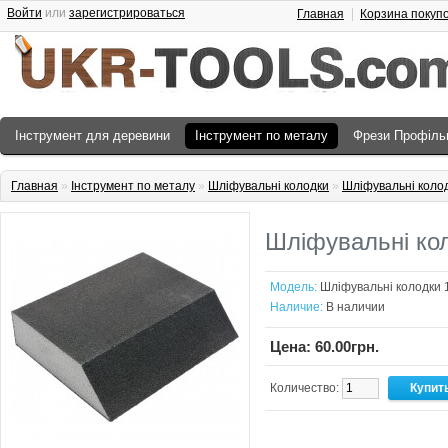
Войти
или
зарегистрироваться
Главная
Корзина покуп
Інструмент для деревини
Інструмент по металу
Фрези Профіль
Главная
»
Інструмент по металу
»
Шліфувальні колодки
»
Шліфувальні коло
Шліфувальні ко
Модель:
Шліфувальні колодки 
Наличие:
В наличии
Цена: 60.00грн.
Количество: