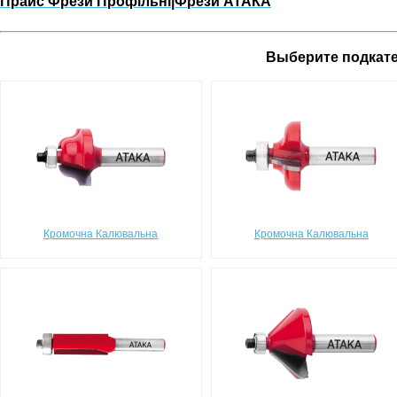
Прайс Фрези Профільні|Фрези АТАКА
Выберите подкат
Кромочна Калювальна
Кромочна Калювальна