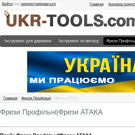
Войти
или
зарегистрироваться
Главная
Корзина покуп
Інструмент для деревини
Інструмент по металу
Фрези Профіль
Главная
»
Фрези Профільні
» Фрези АТАКА
Фрези Профільні|Фрези АТАКА