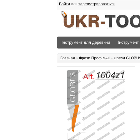
Войти
или
зарегистрироваться
Інструмент для деревини
Інструмент
Главная
»
Фрези Профільні
»
Фрези GLOBU