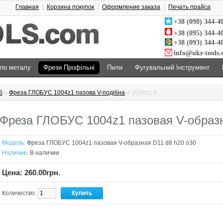
Главная
Корзина покупок
Оформление заказа
Печать прайса
+38 (098) 344-4
+38 (095) 344-4
+38 (093) 344-4
info@ukr-tools
 по металу
Фрези Профільні
Пили
Фугувальний Інструмент
S
»
Фреза ГЛОБУС 1004z1 пазова V-подібна
» 1004z1-1
Фреза ГЛОБУС 1004z1 пазовая V-образн
Модель:
Фреза ГЛОБУС 1004z1 пазовая V-образная D11 d8 h20 o30
Наличие:
В наличии
Цена: 260.00грн.
Количество: