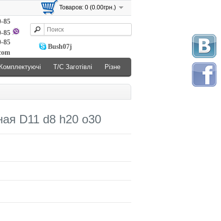
Товаров: 0 (0.00грн.)
0-85
0-85
0-85
Bush07j
.com
Комплектуючі
Т/С Заготівлі
Різне
ая D11 d8 h20 o30