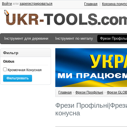
Войти
или
зарегистрироваться
Главная
Корзина покуп
Інструмент для деревини
Інструмент по металу
Фрези Профіль
Фильтр
Globus
Кромочная Конусная
Фильтровать
Главная
»
Фрези Профільні
»
Фрези GLO
Фрези Профільні|Фре
конусна