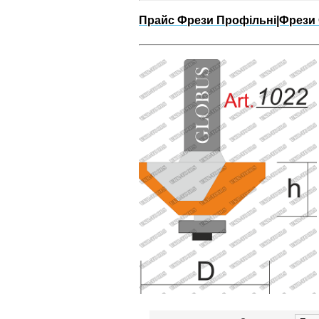
Прайс Фрези Профільні|Фрези