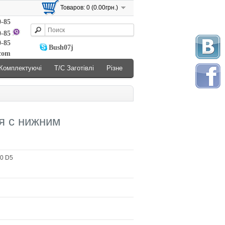
Товаров: 0 (0.00грн.)
0-85
0-85
0-85
Bush07j
.com
Комплектуючі
Т/С Заготівлі
Різне
я с нижним
0 D5