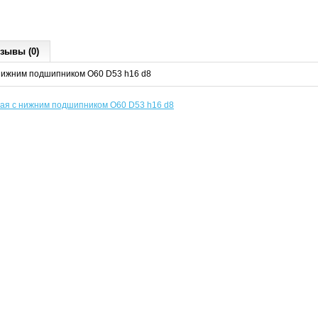
зывы (0)
нижним подшипником O60 D53 h16 d8
ая с нижним подшипником O60 D53 h16 d8