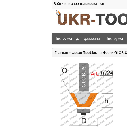
Войти
или
зарегистрироваться
Інструмент для деревини
Інструмент
Главная
»
Фрези Профільні
»
Фрези GLOBU