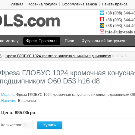
Главная
Корзина покупок
Оформление заказа
Печать прайса
+38 (098) 344-4
+38 (095) 344-4
+38 (093) 344-4
info@ukr-tools
 по металу
Фрези Профільні
Пили
Фугувальний Інструмент
S
»
Фреза ГЛОБУС 1024 кромкова конусна з нижнім підшипником
» 1024-5
Фреза ГЛОБУС 1024 кромочная конусна
подшипником O60 D53 h16 d8
Модель:
Фреза ГЛОБУС 1024 кромочная конусная с нижним подшипником O6
Наличие:
В наличии
Цена: 885.00грн.
Количество: