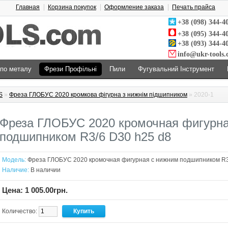
Главная
Корзина покупок
Оформление заказа
Печать прайса
+38 (098) 344-4
+38 (095) 344-4
+38 (093) 344-4
info@ukr-tools
 по металу
Фрези Профільні
Пили
Фугувальний Інструмент
S
»
Фреза ГЛОБУС 2020 кромкова фігурна з нижнім підшипником
» 2020-1
Фреза ГЛОБУС 2020 кромочная фигурна
подшипником R3/6 D30 h25 d8
Модель:
Фреза ГЛОБУС 2020 кромочная фигурная с нижним подшипником R3
Наличие:
В наличии
Цена: 1 005.00грн.
Количество: