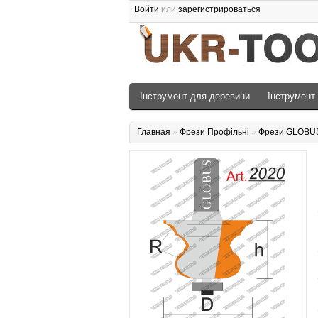
Войти
или
зарегистрироваться
Інструмент для деревини
Інструмент
Главная
»
Фрези Профільні
»
Фрези GLOBU