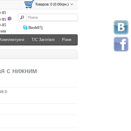
Товаров: 0 (0.00грн.)
0-85
0-85
0-85
Bush07j
.com
Комплектуючі
Т/С Заготівлі
Різне
я с нижним
/6 D