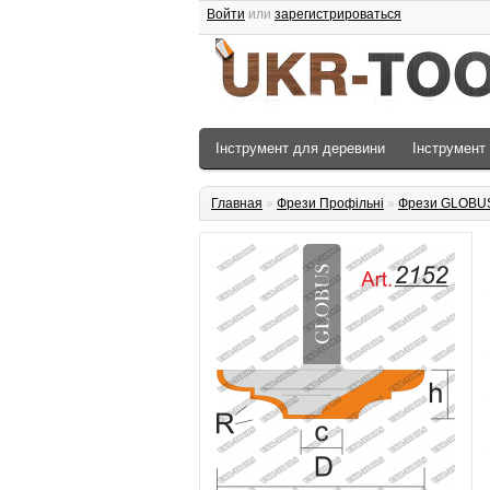
Войти
или
зарегистрироваться
Інструмент для деревини
Інструмент
Главная
»
Фрези Профільні
»
Фрези GLOBU