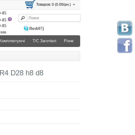
Товаров: 0 (0.00грн.)
0-85
0-85
0-85
Bush07j
.com
Комплектуючі
Т/С Заготівлі
Різне
R4 D28 h8 d8