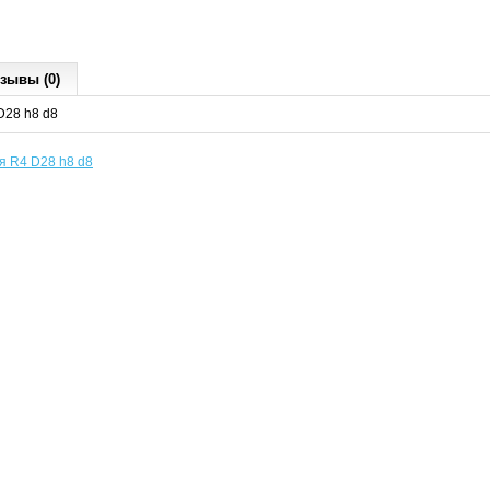
зывы (0)
D28 h8 d8
 R4 D28 h8 d8