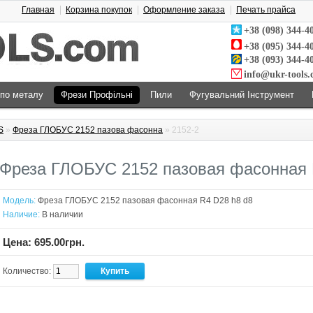
Главная
Корзина покупок
Оформление заказа
Печать прайса
+38 (098) 344-4
+38 (095) 344-4
+38 (093) 344-4
info@ukr-tools
 по металу
Фрези Профільні
Пили
Фугувальний Інструмент
S
»
Фреза ГЛОБУС 2152 пазова фасонна
» 2152-2
Фреза ГЛОБУС 2152 пазовая фасонная 
Модель:
Фреза ГЛОБУС 2152 пазовая фасонная R4 D28 h8 d8
Наличие:
В наличии
Цена: 695.00грн.
Количество: