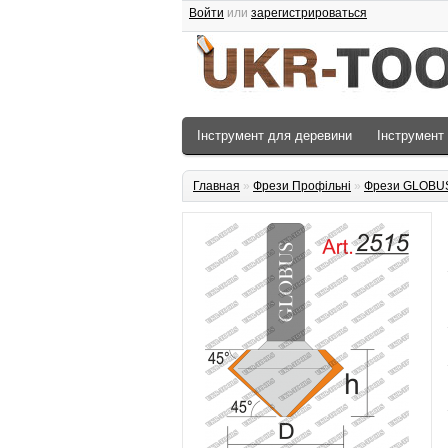
Войти
или
зарегистрироваться
Інструмент для деревини
Інструмент
Главная
»
Фрези Профільні
»
Фрези GLOBU