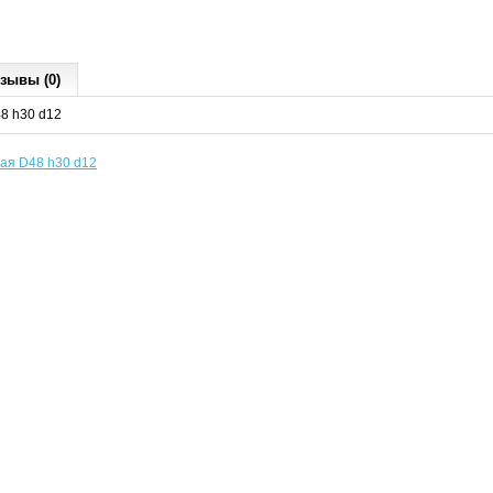
зывы (0)
8 h30 d12
ая D48 h30 d12