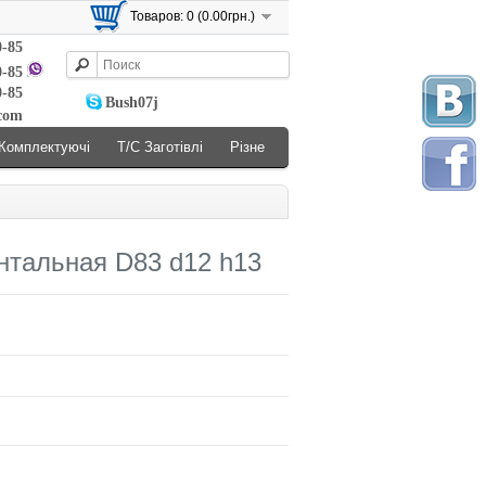
Товаров: 0 (0.00грн.)
0-85
0-85
0-85
Bush07j
.com
Комплектуючі
Т/С Заготівлі
Різне
нтальная D83 d12 h13