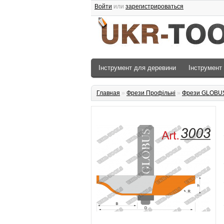
Войти
или
зарегистрироваться
Інструмент для деревини
Інструмент
Главная
»
Фрези Профільні
»
Фрези GLOBU