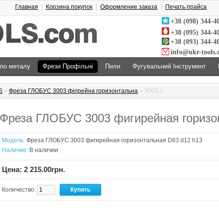
Главная
Корзина покупок
Оформление заказа
Печать прайса
+38 (098) 344-4
+38 (095) 344-4
+38 (093) 344-4
info@ukr-tools
 по металу
Фрези Профільні
Пили
Фугувальний Інструмент
S
»
Фреза ГЛОБУС 3003 фігірейна горизонтальна
» 3003-2
Фреза ГЛОБУС 3003 фигирейная горизо
Модель:
Фреза ГЛОБУС 3003 фигирейная горизонтальная D83 d12 h13
Наличие:
В наличии
Цена: 2 215.00грн.
Количество: