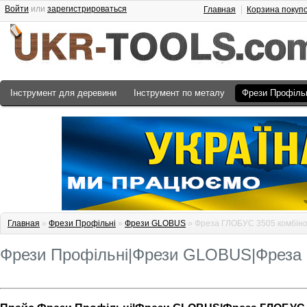
Войти
или
зарегистрироваться
Главная
Корзина покуп
Інструмент для деревини
Інструмент по металу
Фрези Профіль
Главная
»
Фрези Профільні
»
Фрези GLOBUS
» Фреза ГЛОБУС 3505 комбіно
Фрези Профільні|Фрези GLOBUS|Фреза