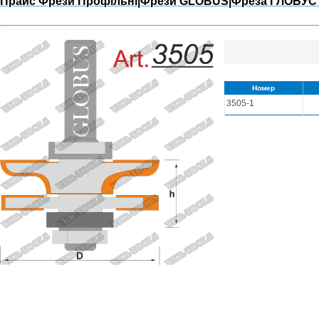
Прайс Фрези Профільні|Фрези GLOBUS|Фреза ГЛОБУС 
Номер
3505-1